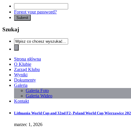
Forgot your password?
Szukaj
Strona główna
O Klubie
Zarząd Klubu
Wyniki
Dokumenty
Galeria
Galeria Foto
Galeria Wideo
Kontakt
Lithuania World Cup and 32nd F2- Poland World Cup Wierzawice 2026
marzec 1, 2026