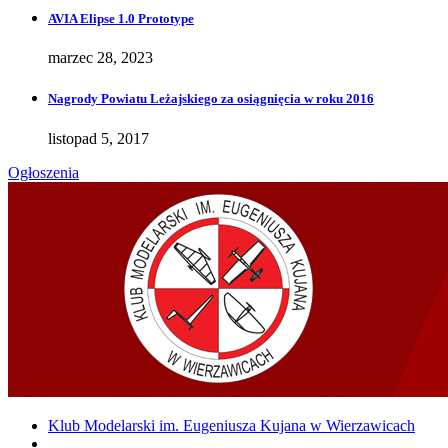
AVIA Elipse 1.0 Prototype
marzec 28, 2023
Nagrody Powiatu Leżajskiego za osiągnięcia w roku 2016
listopad 5, 2017
Ogłoszenia
Klub Modelarski im. Eugeniusza Kujana w Wierzawicach