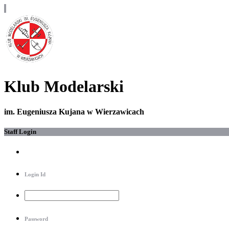
Klub Modelarski
im. Eugeniusza Kujana w Wierzawicach
Staff Login
Login Id
Password