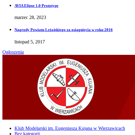
AVIA Elipse 1.0 Prototype
marzec 28, 2023
Nagrody Powiatu Leżajskiego za osiągnięcia w roku 2016
listopad 5, 2017
Ogłoszenia
Klub Modelarski im. Eugeniusza Kujana w Wierzawicach
Bez kategorii