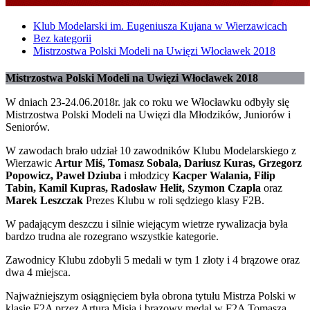
Klub Modelarski im. Eugeniusza Kujana w Wierzawicach
Bez kategorii
Mistrzostwa Polski Modeli na Uwięzi Włocławek 2018
Mistrzostwa Polski Modeli na Uwięzi Włocławek 2018
W dniach 23-24.06.2018r. jak co roku we Włocławku odbyły się
Mistrzostwa Polski Modeli na Uwięzi dla Młodzików, Juniorów i
Seniorów.
W zawodach brało udział 10 zawodników Klubu Modelarskiego z
Wierzawic
Artur Miś, Tomasz Sobala, Dariusz Kuras, Grzegorz
Popowicz, Paweł Dziuba
i młodzicy
Kacper Walania, Filip
Tabin, Kamil Kupras, Radosław Helit, Szymon Czapla
oraz
Marek Leszczak
Prezes Klubu w roli sędziego klasy F2B.
W padającym deszczu i silnie wiejącym wietrze rywalizacja była
bardzo trudna ale rozegrano wszystkie kategorie.
Zawodnicy Klubu zdobyli 5 medali w tym 1 złoty i 4 brązowe oraz
dwa 4 miejsca.
Najważniejszym osiągnięciem była obrona tytułu Mistrza Polski w
klasie F2A przez Artura Misia i brązowy medal w F2A Tomasza