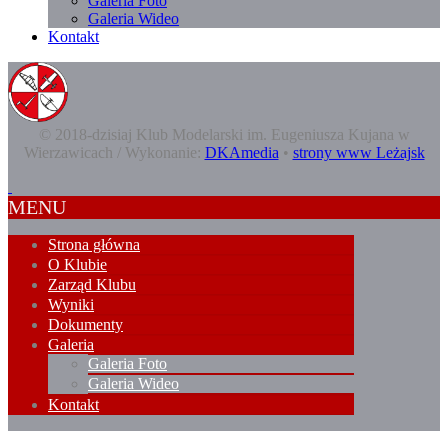
Galeria Foto
Galeria Wideo
Kontakt
© 2018-dzisiaj Klub Modelarski im. Eugeniusza Kujana w
Wierzawicach / Wykonanie:
DKAmedia
•
strony www Leżajsk
MENU
Strona główna
O Klubie
Zarząd Klubu
Wyniki
Dokumenty
Galeria
Galeria Foto
Galeria Wideo
Kontakt