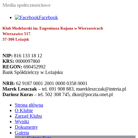
Media społecznościowe
Facebook
Klub Modelarski im. Eugeniusza Kujana w Wierzawicach
Wierzawice 517
37-300 Leżajsk
NIP:
816 133 18 12
KRS:
0000097860
REGON:
690452992
Bank Spółdzielczy w Leżajsku
NRB:
62 9187 0001 2001 0000 0358 0001
Marek Leszczak
– tel. 691 908 883, marekleszczak@interia.pl
Dariusz Kuras
– tel. 502 308 745, dkur@poczta.onet.pl
Strona główna
O Klubie
Zarząd Klubu
Wyniki
Dokumenty
Galeria