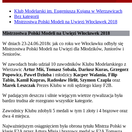
Klub Modelarski im. Eugeniusza Kujana w Wierzawicach
Bez kategorii
Mistrzostwa Polski Modeli na Uwięzi Włocławek 2018
Mistrzostwa Polski Modeli na Uwięzi Włocławek 2018
W dniach 23-24.06.2018r. jak co roku we Włocławku odbyły się
Mistrzostwa Polski Modeli na Uwięzi dla Młodzików, Juniorów i
Seniorów.
W zawodach brało udział 10 zawodników Klubu Modelarskiego z
Wierzawic
Artur Miś, Tomasz Sobala, Dariusz Kuras, Grzegorz
Popowicz, Paweł Dziuba
i młodzicy
Kacper Walania, Filip
Tabin, Kamil Kupras, Radosław Helit, Szymon Czapla
oraz
Marek Leszczak
Prezes Klubu w roli sędziego klasy F2B.
W padającym deszczu i silnie wiejącym wietrze rywalizacja była
bardzo trudna ale rozegrano wszystkie kategorie.
Zawodnicy Klubu zdobyli 5 medali w tym 1 złoty i 4 brązowe oraz
dwa 4 miejsca.
Najważniejszym osiągnięciem była obrona tytułu Mistrza Polski w
klasie F2A przez Artura Misia i brązowy medal w F2A Tomasza